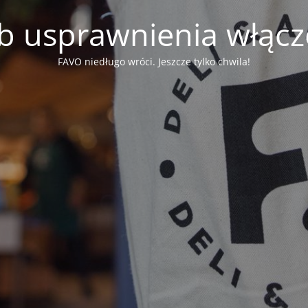
b usprawnienia włąc
FAVO niedługo wróci. Jeszcze tylko chwila!