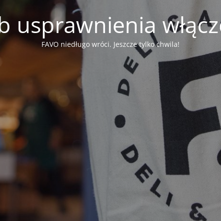
b usprawnienia włąc
FAVO niedługo wróci. Jeszcze tylko chwila!