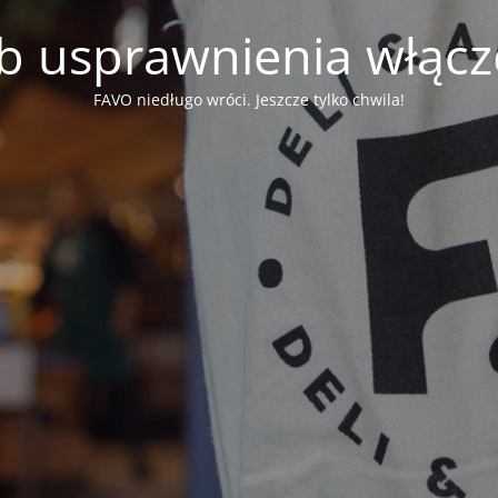
b usprawnienia włąc
FAVO niedługo wróci. Jeszcze tylko chwila!