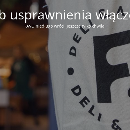
b usprawnienia włąc
FAVO niedługo wróci. Jeszcze tylko chwila!