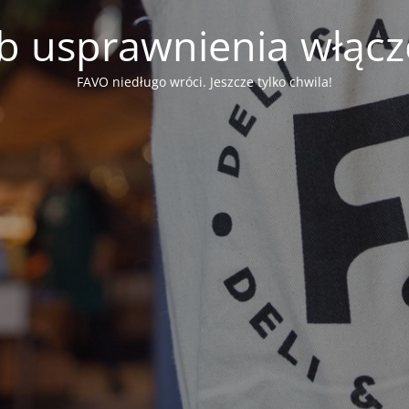
b usprawnienia włąc
FAVO niedługo wróci. Jeszcze tylko chwila!