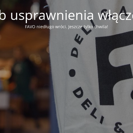
b usprawnienia włąc
FAVO niedługo wróci. Jeszcze tylko chwila!