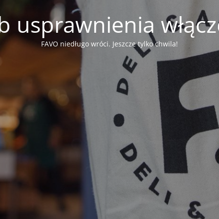
b usprawnienia włąc
FAVO niedługo wróci. Jeszcze tylko chwila!