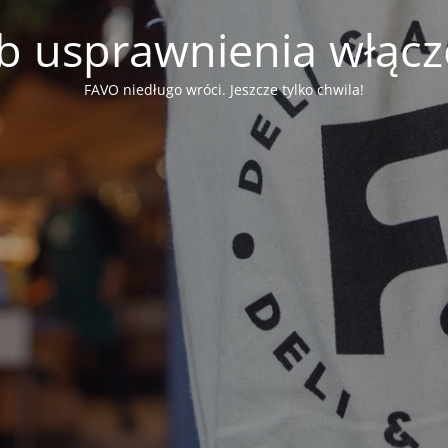
b usprawnienia włąc
FAVO niedługo wróci. Jeszcze tylko chwila!