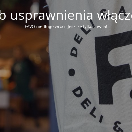
b usprawnienia włąc
FAVO niedługo wróci. Jeszcze tylko chwila!